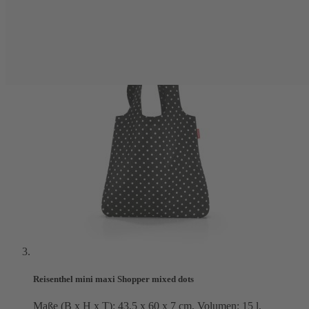
Reisenthel mini maxi Shopper mixed dots
Maße (B x H x T): 43,5 x 60 x 7 cm, Volumen: 15 l,