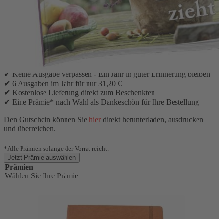
Verschenken Sie ein Jahr Landlust Lesefreude!
Damit schenken Sie alle zwei Monate die schönsten Seiten des
Landlebens.
Und Sie erhalten von uns ein schönes Geschenk* als Dankeschön
für Ihre Bestellung!
Die Abonnement-Vorteile:
✔ Keine Ausgabe verpassen - Ein Jahr in guter Erinnerung bleiben
✔ 6 Ausgaben im Jahr für nur 31,20 €
✔ Kostenlose Lieferung direkt zum Beschenkten
✔ Eine Prämie* nach Wahl als Dankeschön für Ihre Bestellung
Den Gutschein können Sie
hier
direkt herunterladen, ausdrucken
und überreichen.
*Alle Prämien solange der Vorrat reicht.
Jetzt Prämie auswählen
Prämien
Wählen Sie Ihre Prämie