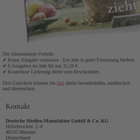
37,20 €
inkl. MwSt.
Wählen Sie die Startausgabe
1
Zum Warenkorb hinzufügen
Verschenken Sie ein Jahr Landlust Lesefreude!
Damit schenken Sie alle zwei Monate die schönsten Seiten des
Landlebens.
Die Abonnement-Vorteile:
✔ Keine Ausgabe verpassen - Ein Jahr in guter Erinnerung bleiben
✔ 6 Ausgaben im Jahr für nur 31,20 €
✔ Kostenlose Lieferung direkt zum Beschenkten
Den Gutschein können Sie
hier
direkt herunterladen, ausdrucken
und überreichen.
Kontakt
Deutsche Medien-Manufaktur GmbH & Co. KG
Hülsebrockstr. 2–8
48165 Münster
Deutschland