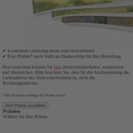
Verschenken Sie mit Landlust unbegrenzte Lesefreude.
Das Geschenkabonnement läuft mindestens ein Jahr und dann
zuverlässig weiter, bis Sie das Abonnement beenden.
Suchen Sie sich gleich Ihr Geschenk* aus und bestellen Sie das
Geschenkabonnement für einen lieben Menschen!
Die Abonnement-Vorteile:
✔ Unendlicher Lesespaß – keine Ausgabe mehr verpassen
✔ 6 Ausgaben im Jahr für nur 37,20 €
✔ Kostenlose Lieferung direkt zum Beschenkten
✔ Eine Prämie* nach Wahl als Dankeschön für Ihre Bestellung
Den Gutschein können Sie
hier
direkt herunterladen, ausdrucken
und überreichen. Bitte beachten Sie, dass für die Abobepreisung die
Lieferadresse des Abos entscheidend ist, nicht die
Rechnungsadresse.
*Alle Prämien solange der Vorrat reicht.
Jetzt Prämie auswählen
Prämien
Wählen Sie Ihre Prämie