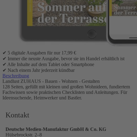
17,99 €
inkl. MwSt.
Wählen Sie die Startausgabe
1
Zum Warenkorb hinzufügen
Verpassen Sie keine Ausgabe und lesen Sie Landlust Zuhaus im
Digitalabo. Dann haben Sie Ihr Magazin, mit den kleinen und
großen Wohnideen, immer zur Hand.
Ihre Abonnement-Vorteile:
✔ 5 digitale Ausgaben für nur 17,99 €
✔ Immer die neuste Ausgabe, bevor sie im Handel erhältlich ist
✔ Alle Inhalte auf dem Tablet oder Smartphone
✔ Nach einem Jahr jederzeit kündbar
Beschreibung
Landlust ZUHAUS - Bauen - Wohnen - Gestalten
128 Seiten, gefüllt mit kleinen und großen Wohnideen, fundiertem
Fachwissen sowie praktischen Checklisten und Anleitungen. Für
Ideensuchende, Heimwerker und Bastler.
Kontakt
Deutsche Medien-Manufaktur GmbH & Co. KG
Hülsebrockstr. 2–8