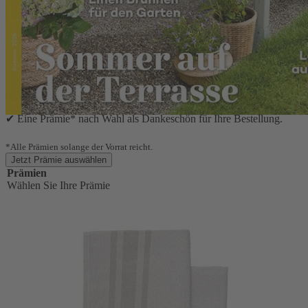
Verpassen Sie keine Ausgabe und lesen Sie Landlust Zuhaus,
das Magazin mit den kleinen und großen Wohnideen, im
Abonnement.
Ihre Abonnement-Vorteile:
✔ 5 Ausgaben für nur 34,00 €
✔ Kostenloser Frei-Haus-Service
✔ Immer die neuste Ausgabe, bevor sie im Handel erhältlich ist
✔ Nach einem Jahr jederzeit kündbar
✔ Eine Prämie* nach Wahl als Dankeschön für Ihre Bestellung.
*Alle Prämien solange der Vorrat reicht.
Jetzt Prämie auswählen
Prämien
Wählen Sie Ihre Prämie