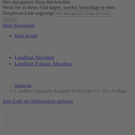
Hier den ganzen Shop durchsuchen
Wenn Sie in dieses Feld tippen, werden Vorschläge in einer
Dropdown-Liste angezeigt
Suche
Mein Warenkorb
Mein Konto
Landlust Aboshop
Landlust Zuhaus Aboshop
Startseite
Landlust Upgrade Ausgabe 6/2024 3te US Abo-Auflage
Zum Ende der Bildergalerie springen