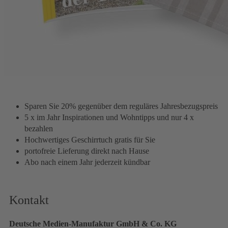
31,20 €
inkl. MwSt.
Wählen Sie die Startausgabe
1
Zum Warenkorb hinzufügen
Profitieren Sie von unserem Landlust Zuhaus Sonderangebot und
erhalten eine Ausgabe gratis!
Sparen Sie 20% gegenüber dem reguläres
Jahresbezugspreis
5 x im Jahr Inspirationen und Wohntipps und nur 4 x
bezahlen
Hochwertiges Geschirrtuch gratis für Sie
portofreie Lieferung direkt nach Hause
Abo nach einem Jahr jederzeit kündbar
Kontakt
Deutsche Medien-Manufaktur GmbH & Co. KG